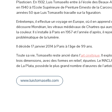
Plasticien. En 1932, Luis Tomasello entre à l’école des Beaux-A
en 1940 à l’Ecole Supérieure de Peinture Ernesto de la Carcova
années 50 que Luis Tomasello travaille sur la figuration.
Entretemps, il effectue un voyage en Europe, où il en apprend d
découvre Mondrian, les vitraux médiévaux de Chartres qui auro
la couleur. Il s’installe à Paris en 1957 et l’année d’après, il r
problématique de la lumière.
Il décède 17 janvier 2014 à Paris à l’âge de 99 ans.
Toute sa vie, Tomasello reste ancré dans l’
art cinétique
. Il exp
trois dimensions, avec des formes en relief, épurées. Le MA
de La Plata, possède le plus grand nombre d’œuvres de l’artis
www.luistomasello.com